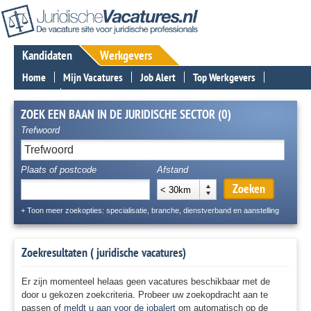
Kandidaten
Werkgevers
Home
Mijn Vacatures
Job Alert
Top Werkgevers
Nieuws
Contact
ZOEK EEN BAAN IN DE JURIDISCHE SECTOR (0)
Trefwoord
Plaats of postcode
Afstand
Zoeken
< 30km
+ Toon meer zoekopties: specialisatie, branche, dienstverband en aanstelling
Zoekresultaten (
juridische vacatures)
Er zijn momenteel helaas geen vacatures beschikbaar met de
door u gekozen zoekcriteria. Probeer uw zoekopdracht aan te
passen of
meldt u aan voor de jobalert
om automatisch op de