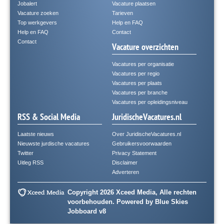
Jobalert
Vacature plaatsen
Vacature zoeken
Tarieven
Top werkgevers
Help en FAQ
Help en FAQ
Contact
Contact
Vacature overzichten
Vacatures per organisatie
Vacatures per regio
Vacatures per plaats
Vacatures per branche
Vacatures per opleidingsniveau
RSS & Social Media
JuridischeVacatures.nl
Laatste nieuws
Over JuridischeVacatures.nl
Nieuwste jurdische vacatures
Gebruikersvoorwaarden
Twitter
Privacy Statement
Uitleg RSS
Disclaimer
Adverteren
Copyright 2026 Xceed Media, Alle rechten
voorbehouden. Powered by
Blue Skies
Jobboard v8