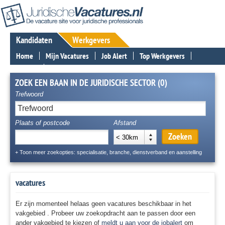
Kandidaten
Werkgevers
Home
Mijn Vacatures
Job Alert
Top Werkgevers
Nieuws
Contact
ZOEK EEN BAAN IN DE JURIDISCHE SECTOR (0)
Trefwoord
Plaats of postcode
Afstand
Zoeken
< 30km
+ Toon meer zoekopties: specialisatie, branche, dienstverband en aanstelling
vacatures
Er zijn momenteel helaas geen vacatures beschikbaar in het
vakgebied . Probeer uw zoekopdracht aan te passen door een
ander vakgebied te kiezen of
meldt u aan voor de jobalert
om