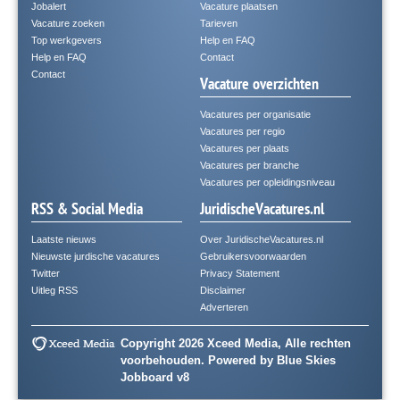
Jobalert
Vacature plaatsen
Vacature zoeken
Tarieven
Top werkgevers
Help en FAQ
Help en FAQ
Contact
Contact
Vacature overzichten
Vacatures per organisatie
Vacatures per regio
Vacatures per plaats
Vacatures per branche
Vacatures per opleidingsniveau
RSS & Social Media
JuridischeVacatures.nl
Laatste nieuws
Over JuridischeVacatures.nl
Nieuwste jurdische vacatures
Gebruikersvoorwaarden
Twitter
Privacy Statement
Uitleg RSS
Disclaimer
Adverteren
Copyright 2026 Xceed Media, Alle rechten
voorbehouden. Powered by
Blue Skies
Jobboard v8