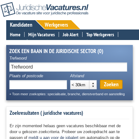
Kandidaten
Werkgevers
Home
Mijn Vacatures
Job Alert
Top Werkgevers
Nieuws
Contact
ZOEK EEN BAAN IN DE JURIDISCHE SECTOR (0)
Trefwoord
Plaats of postcode
Afstand
Zoeken
< 30km
+ Toon meer zoekopties: specialisatie, branche, dienstverband en aanstelling
Zoekresultaten (
juridische vacatures)
Er zijn momenteel helaas geen vacatures beschikbaar met de
door u gekozen zoekcriteria. Probeer uw zoekopdracht aan te
passen of
meldt u aan voor de jobalert
om automatisch op de