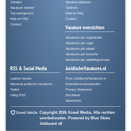
Jobalert
Vacature plaatsen
Vacature zoeken
Tarieven
Top werkgevers
Help en FAQ
Help en FAQ
Contact
Contact
Vacature overzichten
Vacatures per organisatie
Vacatures per regio
Vacatures per plaats
Vacatures per branche
Vacatures per opleidingsniveau
RSS & Social Media
JuridischeVacatures.nl
Laatste nieuws
Over JuridischeVacatures.nl
Nieuwste jurdische vacatures
Gebruikersvoorwaarden
Twitter
Privacy Statement
Uitleg RSS
Disclaimer
Adverteren
Copyright 2026 Xceed Media, Alle rechten
voorbehouden. Powered by
Blue Skies
Jobboard v8