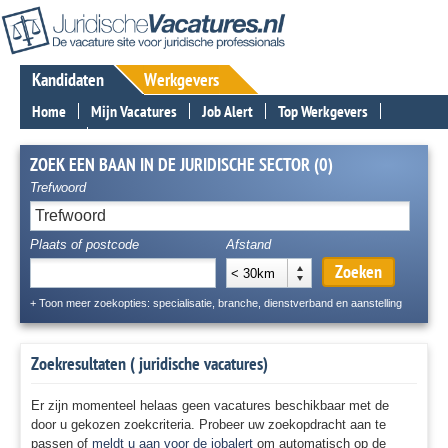
Kandidaten
Werkgevers
Home
Mijn Vacatures
Job Alert
Top Werkgevers
Nieuws
Contact
ZOEK EEN BAAN IN DE JURIDISCHE SECTOR (0)
Trefwoord
Plaats of postcode
Afstand
Zoeken
< 30km
+ Toon meer zoekopties: specialisatie, branche, dienstverband en aanstelling
Zoekresultaten (
juridische vacatures)
Er zijn momenteel helaas geen vacatures beschikbaar met de
door u gekozen zoekcriteria. Probeer uw zoekopdracht aan te
passen of
meldt u aan voor de jobalert
om automatisch op de