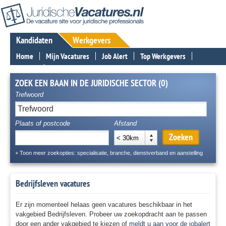
Kandidaten
Werkgevers
Home
Mijn Vacatures
Job Alert
Top Werkgevers
Nieuws
Contact
ZOEK EEN BAAN IN DE JURIDISCHE SECTOR (0)
Trefwoord
Plaats of postcode
Afstand
Zoeken
< 30km
+ Toon meer zoekopties: specialisatie, branche, dienstverband en aanstelling
Bedrijfsleven vacatures
Er zijn momenteel helaas geen vacatures beschikbaar in het
vakgebied Bedrijfsleven. Probeer uw zoekopdracht aan te passen
door een ander vakgebied te kiezen of
meldt u aan voor de jobalert