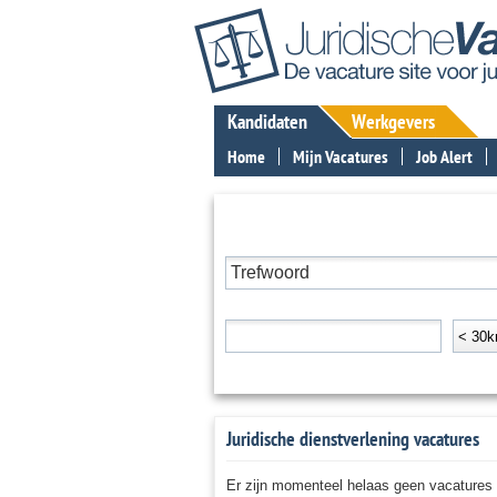
Kandidaten
Werkgevers
Home
Mijn Vacatures
Job Alert
ZOEK EEN BAAN IN DE JURIDISCHE SE
Trefwoord
Plaats of postcode
Afstan
< 30
+ Toon meer zoekopties: specialisatie, branche, di
Juridische dienstverlening vacatures
Er zijn momenteel helaas geen vacatures b