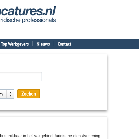
Top Werkgevers
Nieuws
Contact
CTOR (0)
d
Zoeken
km
enstverband en aanstelling
eschikbaar in het vakgebied Juridische dienstverlening.