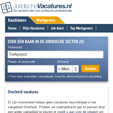
Kandidaten
Werkgevers
Home
Mijn Vacatures
Job Alert
Top Werkgevers
Nieuws
Contact
ZOEK EEN BAAN IN DE JURIDISCHE SECTOR (0)
Trefwoord
Plaats of postcode
Afstand
Zoeken
< 30km
+ Toon meer zoekopties: specialisatie, branche, dienstverband en aanstelling
Overheid vacatures
Er zijn momenteel helaas geen vacatures beschikbaar in het
vakgebied Overheid. Probeer uw zoekopdracht aan te passen door
een ander vakgebied te kiezen of
meldt u aan voor de jobalert
om