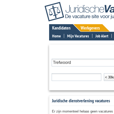
Kandidaten
Werkgevers
Home
Mijn Vacatures
Job Alert
ZOEK EEN BAAN IN DE JURIDISCHE SE
Trefwoord
Plaats of postcode
Afstan
< 30
+ Toon meer zoekopties: specialisatie, branche, di
Juridische dienstverlening vacatures
Er zijn momenteel helaas geen vacatures b