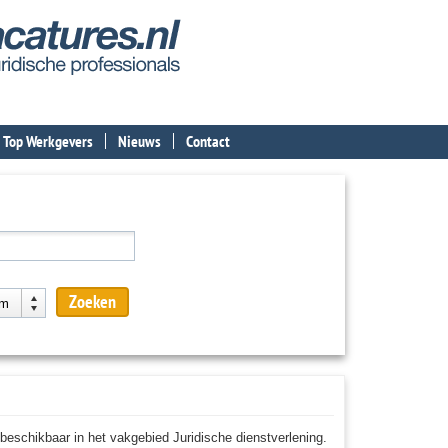
Top Werkgevers
Nieuws
Contact
CTOR (0)
d
Zoeken
km
enstverband en aanstelling
eschikbaar in het vakgebied Juridische dienstverlening.